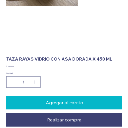
TAZA RAYAS VIDRIO CON ASA DORADA X 450 ML
Precio
$ 8.975,15
Cantidad
Agregar al carrito
Realizar compra