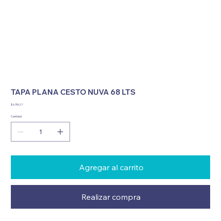
TAPA PLANA CESTO NUVA 68 LTS
Precio
$ 6.750,17
Cantidad
Agregar al carrito
Realizar compra