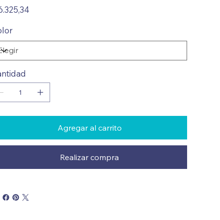
io
6.325,34
lor
ntidad
Agregar al carrito
Realizar compra