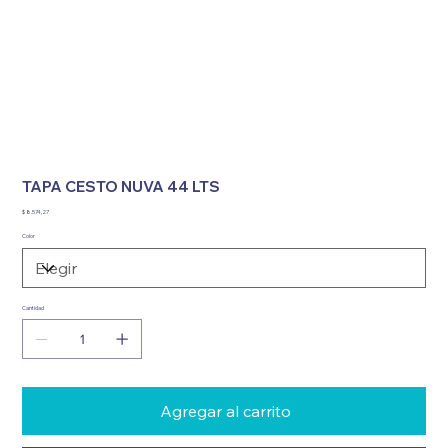
TAPA CESTO NUVA 44 LTS
Precio
$ 8.574,27
Color
Cantidad
Agregar al carrito