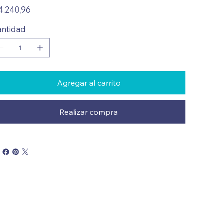
io
4.240,96
ntidad
Agregar al carrito
Realizar compra