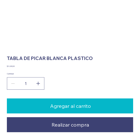
TABLA DE PICAR BLANCA PLASTICO
Precio
$ 3.265,00
Cantidad
Agregar al carrito
Realizar compra