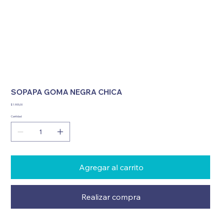
SOPAPA GOMA NEGRA CHICA
Precio
$ 1.905,00
Cantidad
Agregar al carrito
Realizar compra