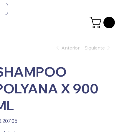
Anterior
Siguiente
SHAMPOO
POLYANA X 900
ML
io
3.207,05