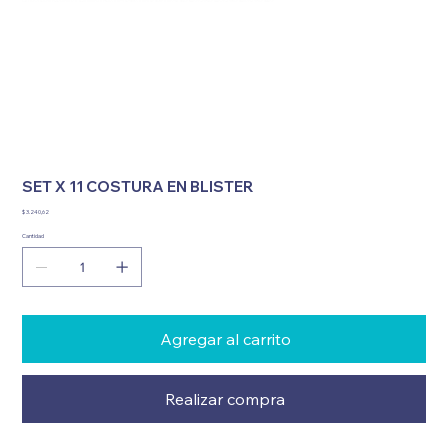
SET X 11 COSTURA EN BLISTER
Precio
$ 3.240,62
Cantidad
Agregar al carrito
Realizar compra