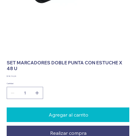
SET MARCADORES DOBLE PUNTA CON ESTUCHE X
48 U
Precio
$ 18.114,20
Cantidad
Agregar al carrito
Realizar compra