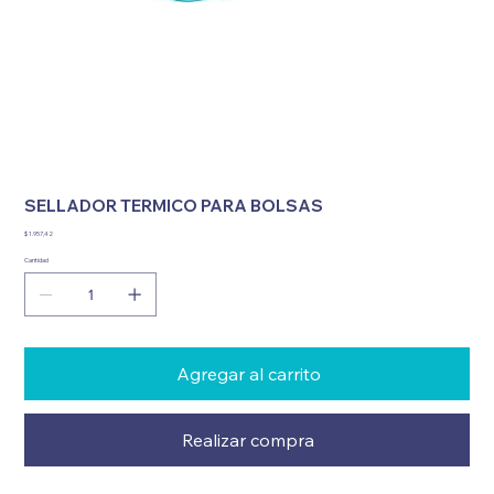
SELLADOR TERMICO PARA BOLSAS
Precio
$ 1.957,42
Cantidad
Agregar al carrito
Realizar compra