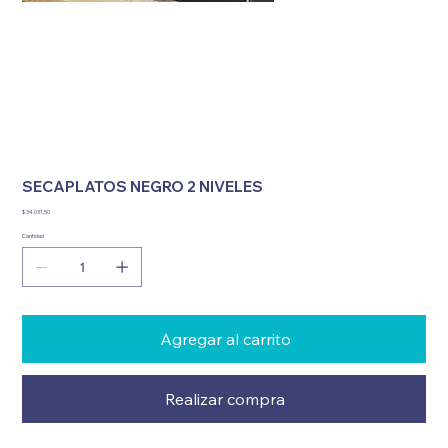
SECAPLATOS NEGRO 2 NIVELES
Precio
$ 34.031,50
Cantidad
Agregar al carrito
Realizar compra