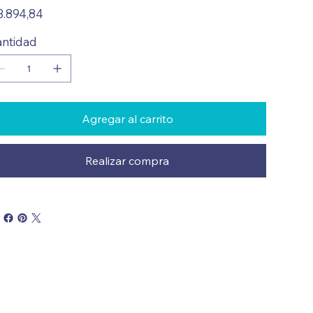
io
3.894,84
ntidad
Agregar al carrito
Realizar compra