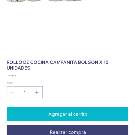
ROLLO DE COCINA CAMPANITA BOLSON X 10
UNIDADES
Precio
$ 16.068,40
Cantidad
Agregar al carrito
Realizar compra