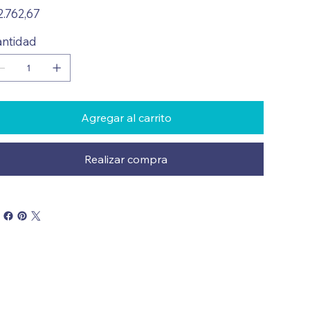
io
2.762,67
ntidad
Agregar al carrito
Realizar compra