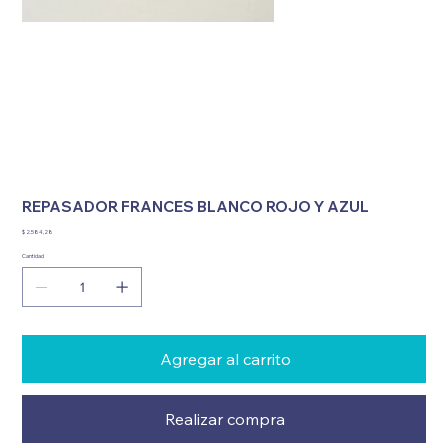
REPASADOR FRANCES BLANCO ROJO Y AZUL
Precio
$ 2.584,28
Cantidad
Agregar al carrito
Realizar compra