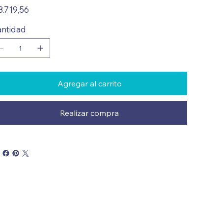
io
8.719,56
ntidad
Agregar al carrito
Realizar compra