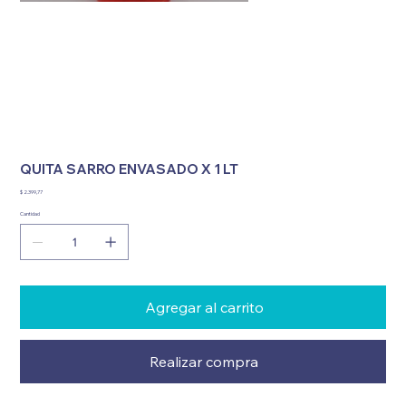
QUITA SARRO ENVASADO X 1 LT
Precio
$ 2.399,77
Cantidad
Agregar al carrito
Realizar compra