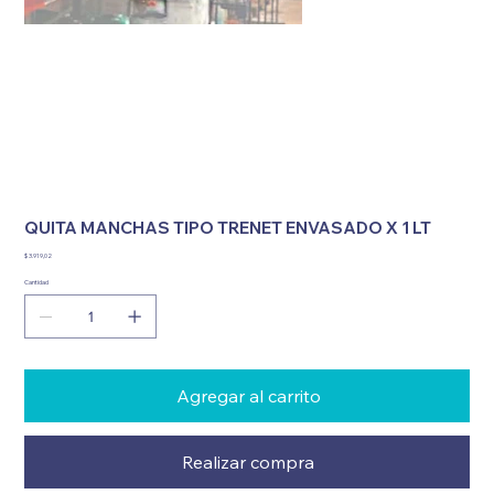
QUITA MANCHAS TIPO TRENET ENVASADO X 1 LT
Precio
$ 3.919,02
Cantidad
Agregar al carrito
Realizar compra