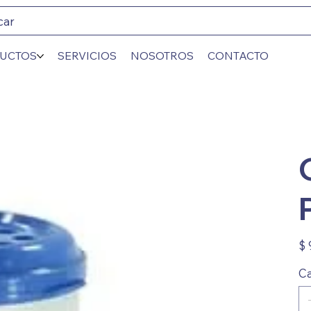
car
UCTOS
SERVICIOS
NOSOTROS
CONTACTO
Prec
$ 
Ca