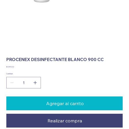
PROCENEX DESINFECTANTE BLANCO 900 CC
Precio
$ 3.344,32
Cantidad
Agregar al carrito
Realizar compra