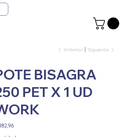
Anterior
Siguiente
POTE BISAGRA
250 PET X 1 UD
WORK
io
182,96