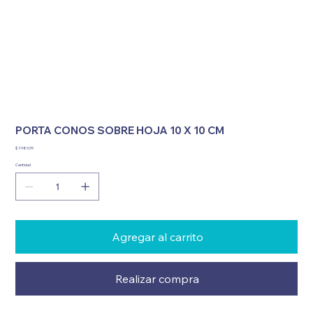
PORTA CONOS SOBRE HOJA 10 X 10 CM
Precio
$ 7.989,99
Cantidad
Agregar al carrito
Realizar compra