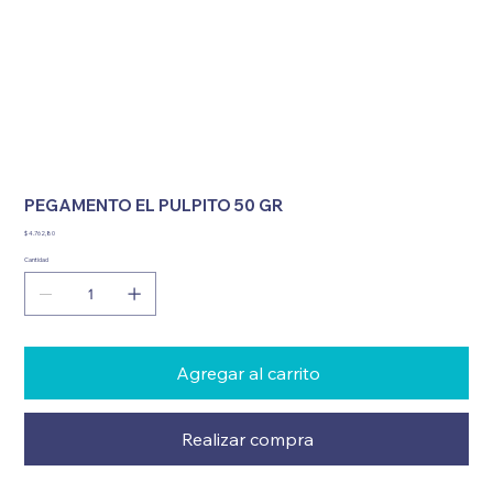
PEGAMENTO EL PULPITO 50 GR
Precio
$ 4.762,80
Cantidad
Agregar al carrito
Realizar compra