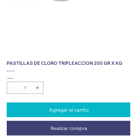
PASTILLAS DE CLORO TRIPLEACCION 200 GR X KG
Precio
$ 6.692,99
Cantidad
Agregar al carrito
Realizar compra