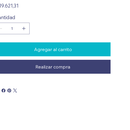
io
19.621,31
ntidad
Agregar al carrito
Realizar compra