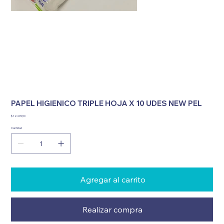
PAPEL HIGIENICO TRIPLE HOJA X 10 UDES NEW PEL
Precio
$ 12.409,50
Cantidad
Agregar al carrito
Realizar compra