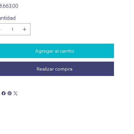
io
8.663,00
ntidad
Agregar al carrito
Realizar compra