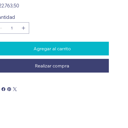
io
22.763,50
ntidad
Agregar al carrito
Realizar compra