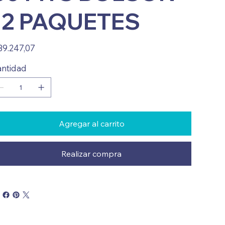
12 PAQUETES
io
39.247,07
ntidad
Agregar al carrito
Realizar compra