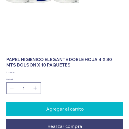
PAPEL HIGIENICO ELEGANTE DOBLE HOJA 4 X 30
MTS BOLSON X 10 PAQUETES
Precio
$ 27.047,91
Cantidad
Agregar al carrito
Realizar compra