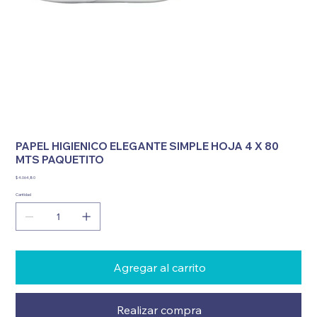
PAPEL HIGIENICO ELEGANTE SIMPLE HOJA 4 X 80
MTS PAQUETITO
Precio
$ 4.064,80
Cantidad
Agregar al carrito
Realizar compra