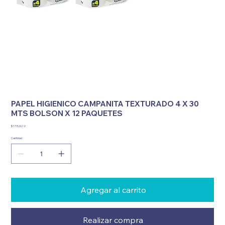
PAPEL HIGIENICO CAMPANITA TEXTURADO 4 X 30
MTS BOLSON X 12 PAQUETES
Precio
$ 17.526,12
Cantidad
Agregar al carrito
Realizar compra