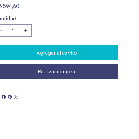
io
6.594,60
ntidad
Agregar al carrito
Realizar compra