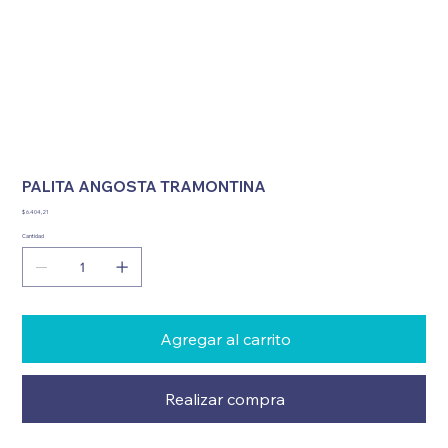
PALITA ANGOSTA TRAMONTINA
Precio
$ 6.404,21
Cantidad
Agregar al carrito
Realizar compra