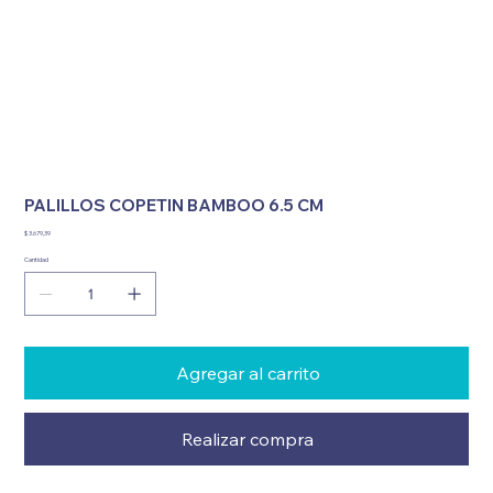
PALILLOS COPETIN BAMBOO 6.5 CM
Precio
$ 3.679,39
Cantidad
Agregar al carrito
Realizar compra