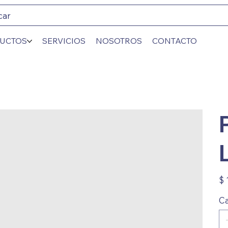
car
UCTOS
SERVICIOS
NOSOTROS
CONTACTO
Prec
$ 
Ca