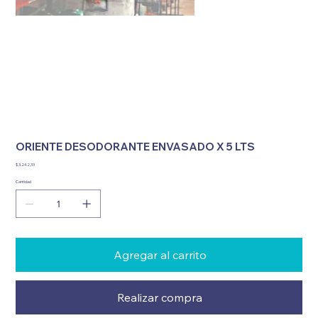
ORIENTE DESODORANTE ENVASADO X 5 LTS
Precio
$ 3.242,33
Cantidad
Agregar al carrito
Realizar compra