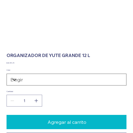
ORGANIZADOR DE YUTE GRANDE 12 L
Precio
$ 8.991,73
Color
Cantidad
Agregar al carrito