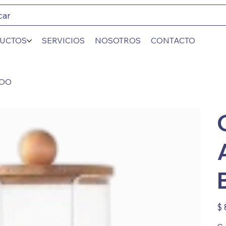
car
UCTOS
SERVICIOS
NOSOTROS
CONTACTO
BOO
Prec
$ 