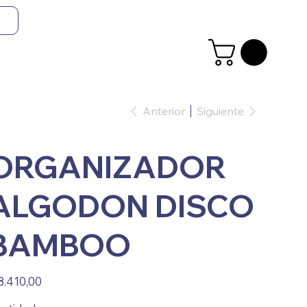
Anterior
Siguiente
ORGANIZADOR
ALGODON DISCO
BAMBOO
io
8.410,00