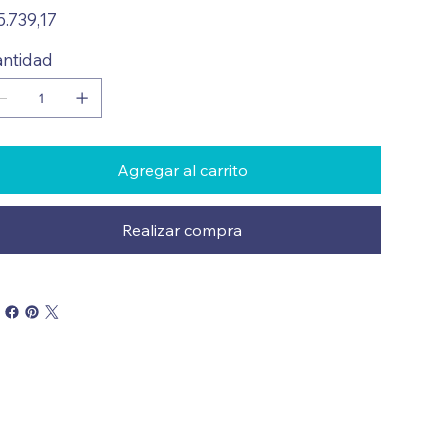
io
5.739,17
ntidad
Agregar al carrito
Realizar compra