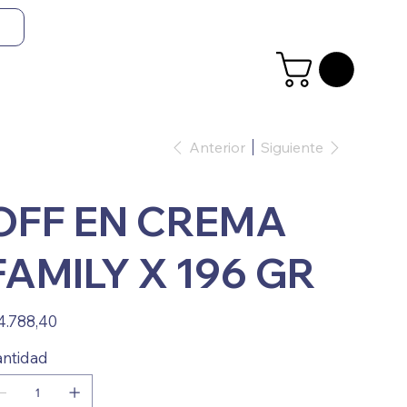
Anterior
Siguiente
OFF EN CREMA
FAMILY X 196 GR
io
4.788,40
ntidad