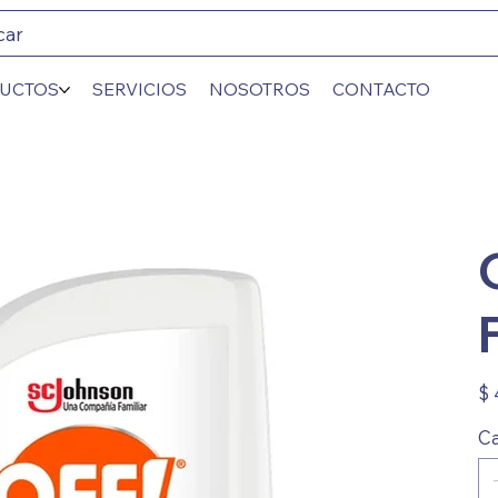
car
UCTOS
SERVICIOS
NOSOTROS
CONTACTO
Prec
$ 
Ca