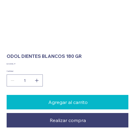
ODOL DIENTES BLANCOS 180 GR
Precio
$ 4.858,77
Cantidad
Agregar al carrito
Realizar compra