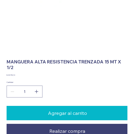
MANGUERA ALTA RESISTENCIA TRENZADA 15 MT X
1/2
Precio
$ 25.790,14
Cantidad
Agregar al carrito
Realizar compra