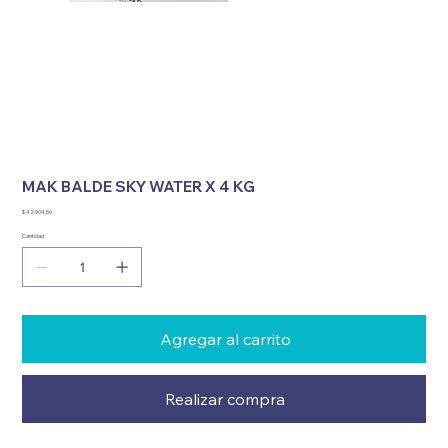
MAK BALDE SKY WATER X 4 KG
Precio
$ 42.904,56
Cantidad
Agregar al carrito
Realizar compra