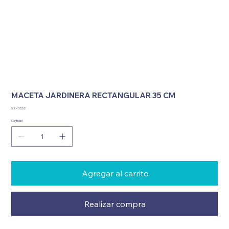
MACETA JARDINERA RECTANGULAR 35 CM
Precio
$ 2.423,02
Cantidad
Agregar al carrito
Realizar compra