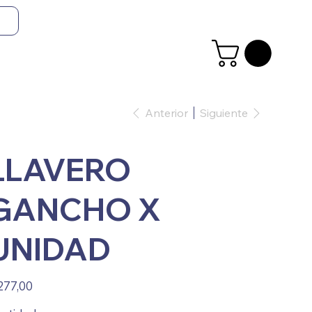
Anterior
Siguiente
LLAVERO
GANCHO X
UNIDAD
io
277,00