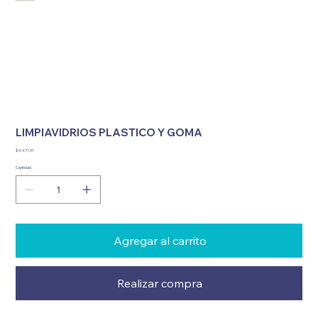
LIMPIAVIDRIOS PLASTICO Y GOMA
Precio
$ 4.471,91
Cantidad
Agregar al carrito
Realizar compra