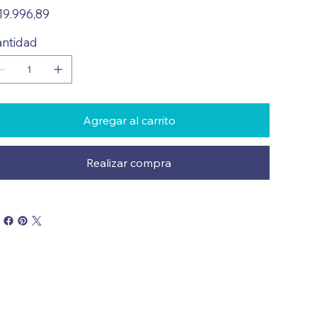
io
19.996,89
ntidad
Agregar al carrito
Realizar compra