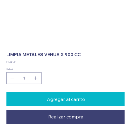
LIMPIA METALES VENUS X 900 CC
Precio
$ 10.824,84
Cantidad
Agregar al carrito
Realizar compra